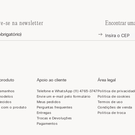
re-se na newsletter
Encontrar uma
 produto
Apoio ao cliente
Área legal
tamanhos
Telefone e WhatsApp (11) 4765-3747
Política de privacida
modelos
Envie um e-mail pelo formulário
Política de cookies
Tecidos
Meus pedidos
Termos de uso
 com o produto
Perguntas frequentes
Condições de venda
Entregas
Política de troca
Trocas e Devoluções
Pagamentos