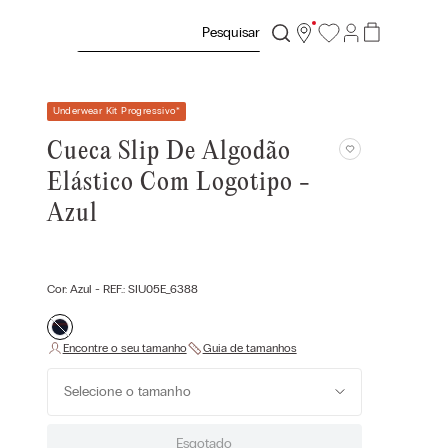
Pesquisar
Underwear Kit Progressivo
*
Cueca Slip De Algodão
Elástico Com Logotipo -
Azul
Cor:
Azul
- REF.:
SIU05E_6388
Selecione o tamanho
Esgotado