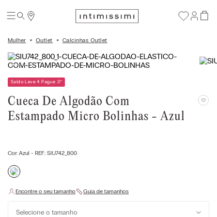
Mulher
Outlet
Calcinhas Outlet
Saldo Leve 4 Pague 3
*
Cueca De Algodão Com
Estampado Micro Bolinhas - Azul
Cor:
Azul
- REF.:
SIU742_800
Selecione o tamanho