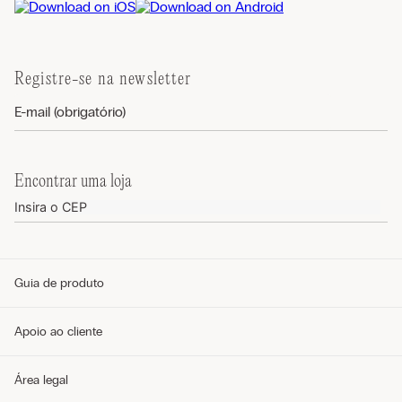
Registre-se na newsletter
Encontrar uma loja
Guia de produto
Guia de tamanhos
Apoio ao cliente
Guia de modelos
Guia de Tecidos
Cuidados com o produto
Telefone e WhatsApp (11) 4765-3745
Área legal
Envie um e-mail pelo formulário
Meus pedidos