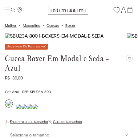
Mulher
Masculino
Cuecas
Boxer
Underwear Kit Progressivo
*
Cueca Boxer Em Modal e Seda -
Azul
R$
139
,
00
Cor:
Azul
- REF.:
SBU23A_800
Selecione o tamanho