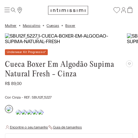
Mulher
Masculino
Cuecas
Boxer
Underwear Kit Progressivo
*
Cueca Boxer Em Algodão Supima
Natural Fresh - Cinza
R$
89
,
00
Cor:
Cinza
- REF.:
SBU12F_5227