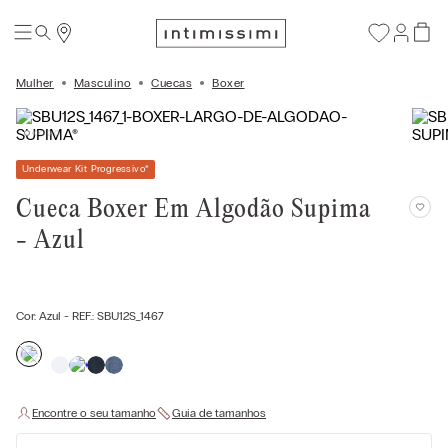
Mulher
Masculino
Cuecas
Boxer
Underwear Kit Progressivo
*
Cueca Boxer Em Algodão Supima
- Azul
Cor:
Azul
- REF.:
SBU12S_1467