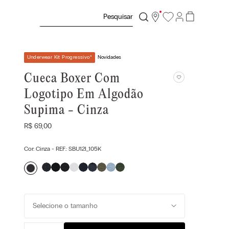
Pesquisar
Underwear Kit Progressivo
*
Novidades
Cueca Boxer Com
Logotipo Em Algodão
Supima - Cinza
R$
69
,
00
Cor:
Cinza
- REF.:
SBU12I_105K
Selecione o tamanho