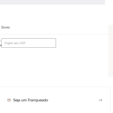
Envio
o
da
Seja um Franqueado