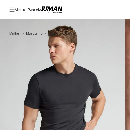
Menu
Para ele:
Mulher
Masculino
Cuecas
Boxer