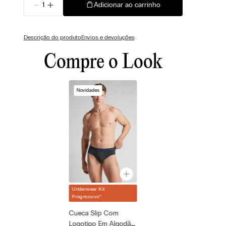
－
＋
Adicionar ao carrinho
Descrição do produto
Envios e devoluções
Compre o Look
Novidades
Underwear Kit
Cor selecionada
Progressivo
*
Cinza - 105k -
Cueca Slip Com
Dark Grey/Blu
Marin
Logotipo Em Algodão