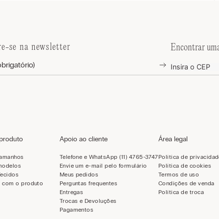
re-se na newsletter
Encontrar uma
 produto
Apoio ao cliente
Área legal
tamanhos
Telefone e WhatsApp (11) 4765-3747
Política de privacida
modelos
Envie um e-mail pelo formulário
Política de cookies
Tecidos
Meus pedidos
Termos de uso
 com o produto
Perguntas frequentes
Condições de venda
Entregas
Política de troca
Trocas e Devoluções
Pagamentos