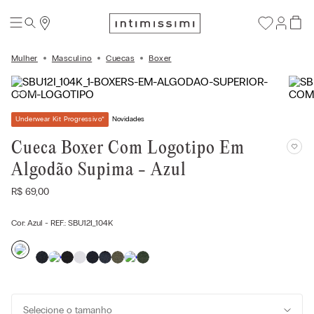
Mulher
Masculino
Cuecas
Boxer
Underwear Kit Progressivo
*
Novidades
Cueca Boxer Com Logotipo Em
Algodão Supima - Azul
R$
69
,
00
Cor:
Azul
- REF.:
SBU12I_104K
Selecione o tamanho