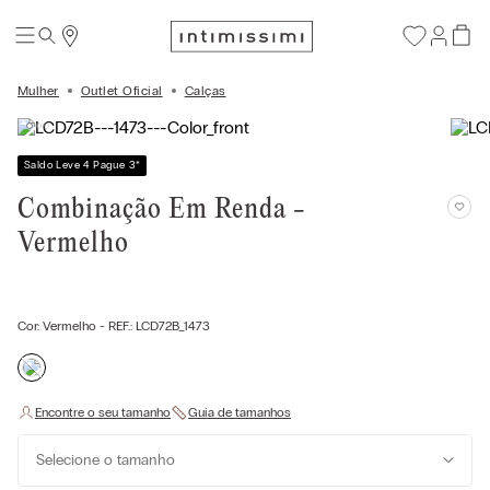
Mulher
Outlet Oficial
Calças
Saldo Leve 4 Pague 3
*
Combinação Em Renda -
Vermelho
Cor:
Vermelho
- REF.:
LCD72B_1473
Selecione o tamanho