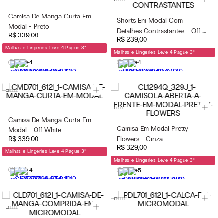
Camisa De Manga Curta Em
Shorts Em Modal Com
Modal - Preto
Detalhes Contrastantes - Off-
R$
339
,
00
R$
239
,
00
White
Malhas e Lingeries Leve 4 Pague 3
*
Malhas e Lingeries Leve 4 Pague 3
*
+4
+4
Camisa De Manga Curta Em
Camisa Em Modal Pretty
Modal - Off-White
R$
339
,
00
Flowers - Cinza
R$
329
,
00
Malhas e Lingeries Leve 4 Pague 3
*
Malhas e Lingeries Leve 4 Pague 3
*
+4
+5