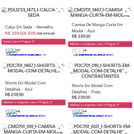
Camisa De Manga Curta Em
Calça Em Seda - Vermelho
Modal - Azul
R$
339
,
50
(-
50%
)
R$
679
,
00
R$
339
,
00
Saldo Leve 4 Pague 3
*
Malhas e Lingeries Leve 4 Pague 3
*
+11
+4
Shorts Em Modal Com
Shorts Em Modal Com
Detalhes - Azul
Detalhes - Preto
R$
239
,
00
R$
239
,
00
Malhas e Lingeries Leve 4 Pague 3
*
Malhas e Lingeries Leve 4 Pague 3
*
+4
+4