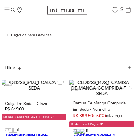
Lingeries para Gravidas
Filtrar
Camisa De Manga Comprida
Calça Em Seda - Cinza
R$
649
,
00
Em Seda - Vermelho
R$
399
,
50
(-
50%
)
R$
799
,
00
Malhas e Lingeries Leve 4 Pague 3
*
Saldo Leve 4 Pague 3
*
+11
+11