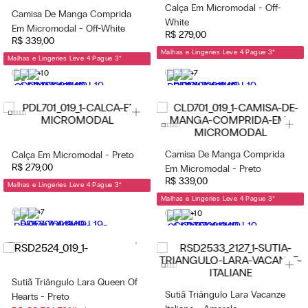
Calça Em Micromodal - Off-
Camisa De Manga Comprida
White
Em Micromodal - Off-White
R$
279
,
00
R$
339
,
00
Malhas e Lingeries Leve 4 Pague 3
*
Malhas e Lingeries Leve 4 Pague 3
*
+10
+7
Camisa De Manga Comprida
Calça Em Micromodal - Preto
R$
279
,
00
Em Micromodal - Preto
R$
339
,
00
Malhas e Lingeries Leve 4 Pague 3
*
Malhas e Lingeries Leve 4 Pague 3
*
+7
+10
Sutiã Triângulo Lara Queen Of
Sutiã Triângulo Lara Vacanze
Hearts - Preto