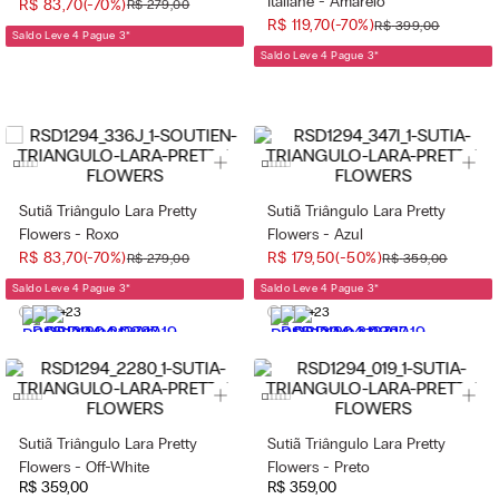
Italiane - Amarelo
R$
83
,
70
(-
70%
)
R$
279
,
00
R$
119
,
70
(-
70%
)
R$
399
,
00
Saldo Leve 4 Pague 3
*
Saldo Leve 4 Pague 3
*
Sutiã Triângulo Lara Pretty
Sutiã Triângulo Lara Pretty
Flowers - Roxo
Flowers - Azul
R$
83
,
70
(-
70%
)
R$
179
,
50
(-
50%
)
R$
279
,
00
R$
359
,
00
Saldo Leve 4 Pague 3
*
Saldo Leve 4 Pague 3
*
+23
+23
Sutiã Triângulo Lara Pretty
Sutiã Triângulo Lara Pretty
Flowers - Off-White
Flowers - Preto
R$
359
,
00
R$
359
,
00