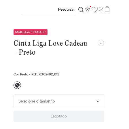
Pesquisar
Saldo Leve 4 Pague 3
*
Cinta Liga Love Cadeau
- Preto
Cor:
Preto
- REF.:
RGC2492_019
Selecione o tamanho
Esgotado