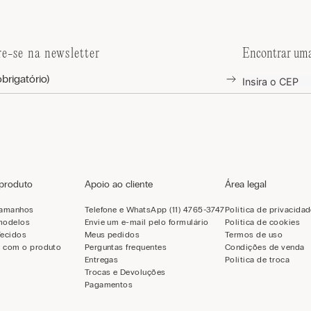
re-se na newsletter
Encontrar uma
 produto
Apoio ao cliente
Área legal
tamanhos
Telefone e WhatsApp (11) 4765-3747
Política de privacida
modelos
Envie um e-mail pelo formulário
Política de cookies
Tecidos
Meus pedidos
Termos de uso
 com o produto
Perguntas frequentes
Condições de venda
Entregas
Política de troca
Trocas e Devoluções
Pagamentos