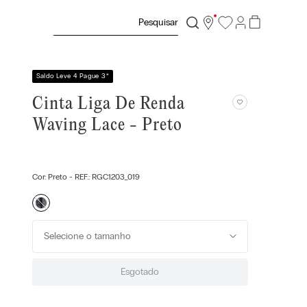
Pesquisar
Saldo Leve 4 Pague 3
*
Cinta Liga De Renda
Waving Lace - Preto
Cor:
Preto
- REF.:
RGC1203_019
Selecione o tamanho
Esgotado