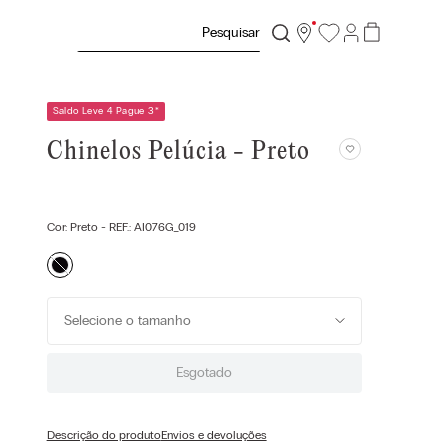
Pesquisar
Saldo Leve 4 Pague 3
*
Chinelos Pelúcia - Preto
Cor:
Preto
- REF.:
AI076G_019
Selecione o tamanho
Esgotado
Descrição do produto
Envios e devoluções