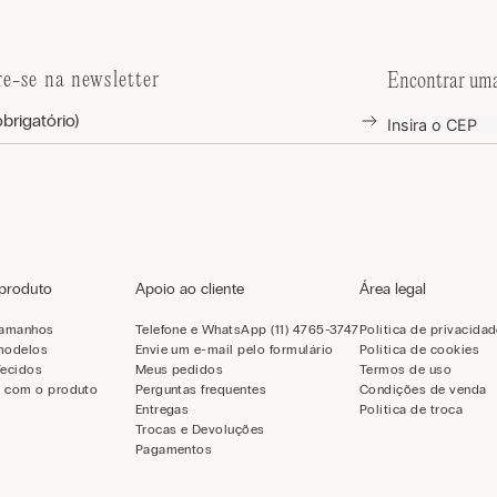
re-se na newsletter
Encontrar uma
 produto
Apoio ao cliente
Área legal
tamanhos
Telefone e WhatsApp (11) 4765-3747
Política de privacida
modelos
Envie um e-mail pelo formulário
Política de cookies
Tecidos
Meus pedidos
Termos de uso
 com o produto
Perguntas frequentes
Condições de venda
Entregas
Política de troca
Trocas e Devoluções
Pagamentos