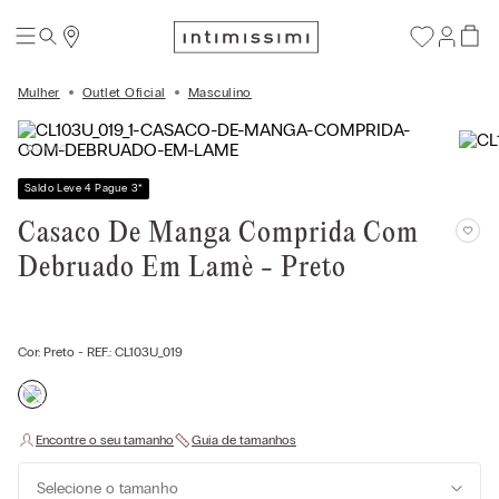
Mulher
Outlet Oficial
Masculino
Saldo Leve 4 Pague 3
*
Casaco De Manga Comprida Com
Debruado Em Lamè - Preto
Cor:
Preto
- REF.:
CL103U_019
Selecione o tamanho