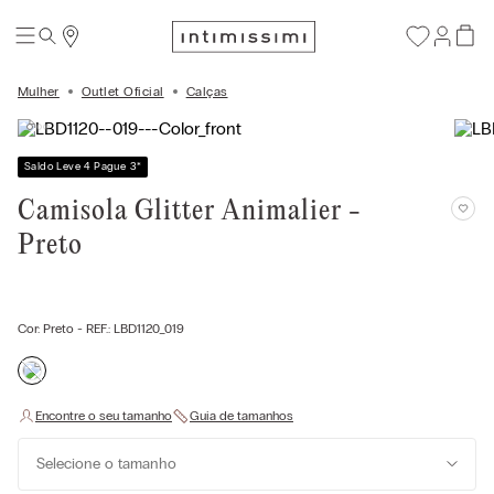
Mulher
Outlet Oficial
Calças
Saldo Leve 4 Pague 3
*
Camisola Glitter Animalier -
Preto
Cor:
Preto
- REF.:
LBD1120_019
Selecione o tamanho