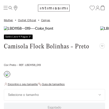
Mulher
Outlet Oficial
Calças
Saldo Leve 4 Pague 3
*
Camisola Flock Bolinhas - Preto
Cor:
Preto
- REF.:
LBD1158_019
Selecione o tamanho
Esgotado