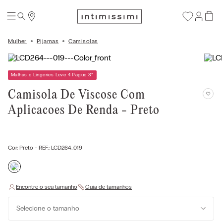
Mulher
Pijamas
Camisolas
Malhas e Lingeries Leve 4 Pague 3
*
Camisola De Viscose Com
Aplicacoes De Renda - Preto
Cor:
Preto
- REF.:
LCD264_019
Selecione o tamanho