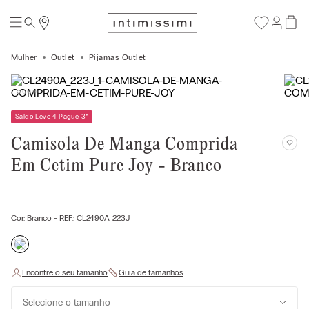
Mulher
Outlet
Pijamas Outlet
Saldo Leve 4 Pague 3
*
Camisola De Manga Comprida
Em Cetim Pure Joy - Branco
Cor:
Branco
- REF.:
CL2490A_223J
Selecione o tamanho