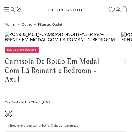
Mulher
Outlet
Pijamas Outlet
Saldo Leve 4 Pague 3
*
Camisola De Botão Em Modal
Com Lã Romantic Bedroom -
Azul
Cor:
Azul
- REF.:
PCN903_145J