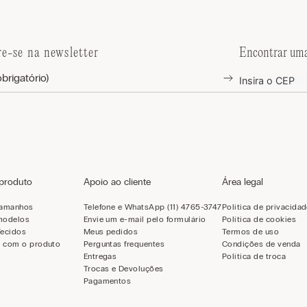
re-se na newsletter
Encontrar uma
 produto
Apoio ao cliente
Área legal
tamanhos
Telefone e WhatsApp (11) 4765-3747
Política de privacida
modelos
Envie um e-mail pelo formulário
Política de cookies
Tecidos
Meus pedidos
Termos de uso
 com o produto
Perguntas frequentes
Condições de venda
Entregas
Política de troca
Trocas e Devoluções
Pagamentos