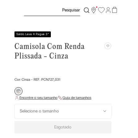
Pesquisar
Saldo Leve 4 Pague 3
*
Camisola Com Renda
Plissada - Cinza
Cor:
Cinza
- REF.:
PCN727_031
Selecione o tamanho
Esgotado