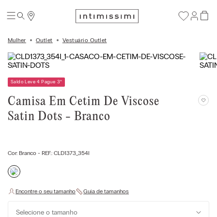
Mulher
Outlet
Vestuário Outlet
Saldo Leve 4 Pague 3
*
Camisa Em Cetim De Viscose
Satin Dots - Branco
Cor:
Branco
- REF.:
CLD1373_354I
Selecione o tamanho