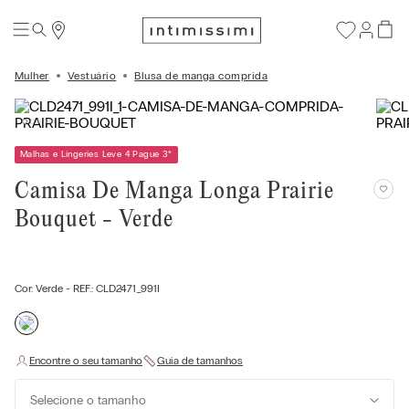
Mulher
Vestuário
Blusa de manga comprida
Malhas e Lingeries Leve 4 Pague 3
*
Camisa De Manga Longa Prairie
Bouquet - Verde
Cor:
Verde
- REF.:
CLD2471_991I
Selecione o tamanho