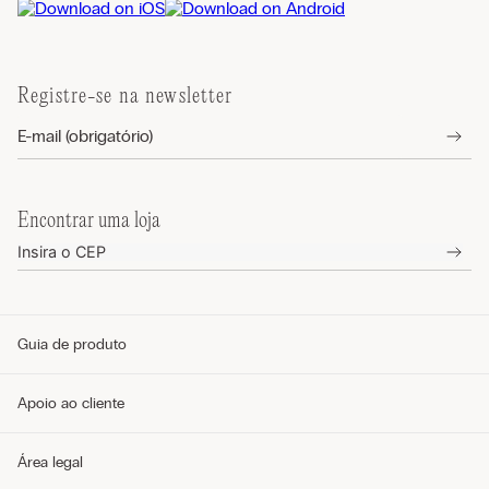
Registre-se na newsletter
Encontrar uma loja
Guia de produto
Guia de tamanhos
Apoio ao cliente
Guia de modelos
Guia de Tecidos
Cuidados com o produto
Telefone e WhatsApp (11) 4765-3745
Área legal
Envie um e-mail pelo formulário
Meus pedidos