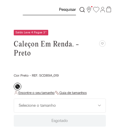
Pesquisar
Saldo Leve 4 Pague 3
*
Caleçon Em Renda. -
Preto
Cor:
Preto
- REF.:
SCD89A_019
Selecione o tamanho
Esgotado