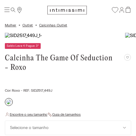
Mulher
Outlet
Calcinhas Outlet
Saldo Leve 4 Pague 3
*
Calcinha The Game Of Seduction
- Roxo
Cor:
Roxo
- REF.:
SID2517_449J
Selecione o tamanho