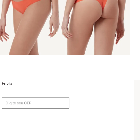
Envio
l