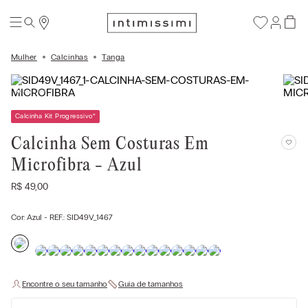
Mulher
Calcinhas
Tanga
Calcinha Kit Progressivo
*
Calcinha Sem Costuras Em
Microfibra - Azul
R$
49
,
00
Cor:
Azul
- REF.:
SID49V_1467