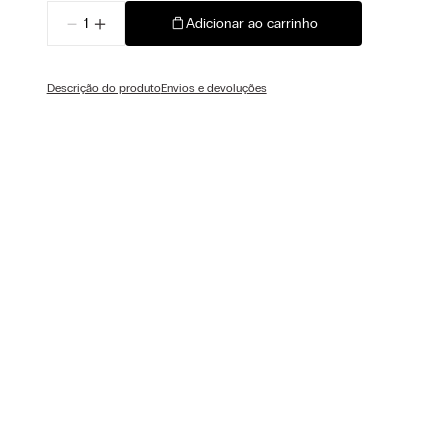
－
＋
Adicionar ao carrinho
Descrição do produto
Envios e devoluções