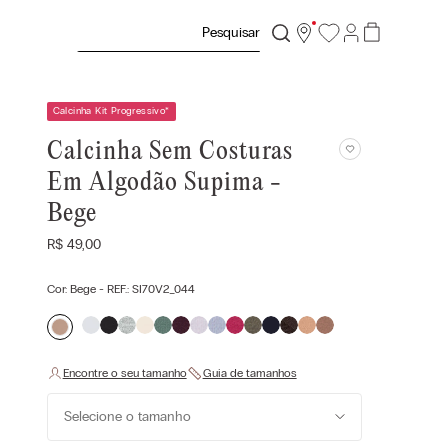
Pesquisar
Calcinha Kit Progressivo
*
Calcinha Sem Costuras
Em Algodão Supima -
Bege
R$
49
,
00
Cor:
Bege
- REF.:
SI70V2_044
Selecione o tamanho