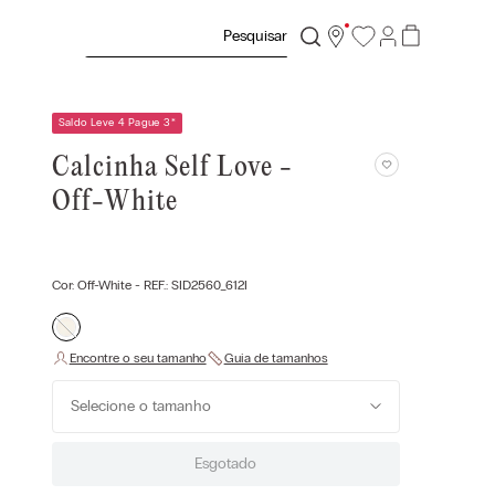
Pesquisar
Saldo Leve 4 Pague 3
*
Calcinha Self Love -
Off-White
Cor:
Off-White
- REF.:
SID2560_612I
Selecione o tamanho
Esgotado