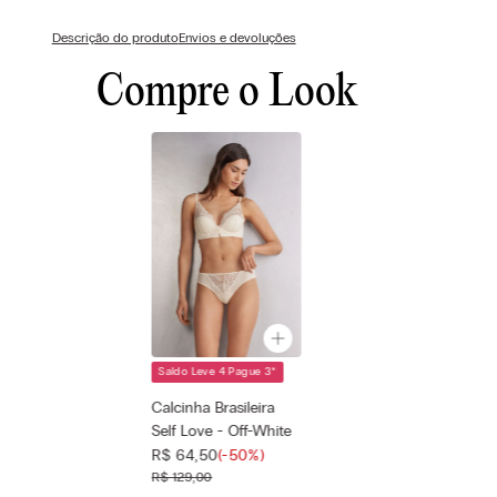
Descrição do produto
Envios e devoluções
Compre o Look
Saldo Leve 4 Pague 3
*
Cor selecionada
Off-White - 612i
Calcinha Brasileira
- Vanilla
Self Love - Off-White
Tamanho
—
R$
64
,
50
(-
50%
)
selecionado
R$
129
,
00