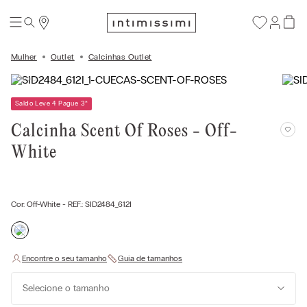
Mulher
Outlet
Calcinhas Outlet
Saldo Leve 4 Pague 3
*
Calcinha Scent Of Roses - Off-
White
Cor:
Off-White
- REF.:
SID2484_612I
Selecione o tamanho