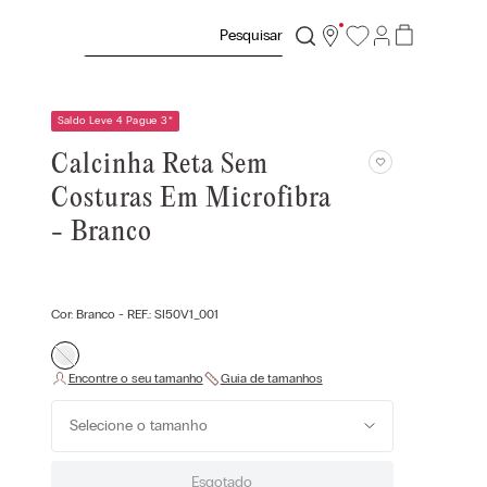
Pesquisar
Saldo Leve 4 Pague 3
*
Calcinha Reta Sem
Costuras Em Microfibra
- Branco
Cor:
Branco
- REF.:
SI50V1_001
Selecione o tamanho
Esgotado