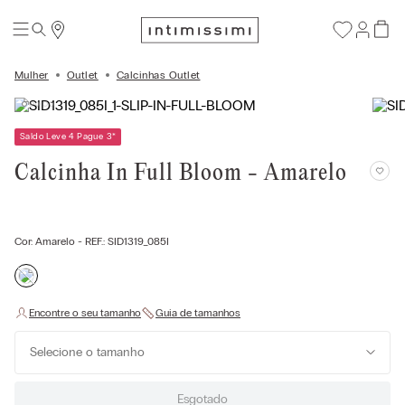
Mulher
Outlet
Calcinhas Outlet
Saldo Leve 4 Pague 3
*
Calcinha In Full Bloom - Amarelo
Cor:
Amarelo
- REF.:
SID1319_085I
Selecione o tamanho
Esgotado