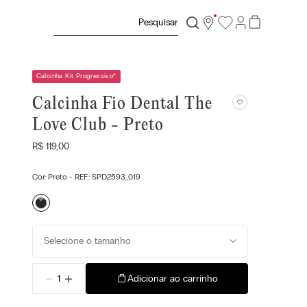
Pesquisar
Calcinha Kit Progressivo
*
Calcinha Fio Dental The
Love Club - Preto
R$
119
,
00
Cor:
Preto
- REF.:
SPD2593_019
Selecione o tamanho
－
＋
Adicionar ao carrinho