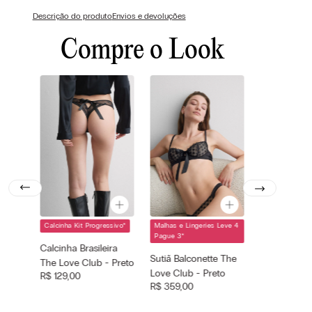
Descrição do produto
Envios e devoluções
Compre o Look
Calcinha Kit Progressivo
*
Malhas e Lingeries Leve 4
Cor selecionada
Cor selecionada
Pague 3
*
Preto - 019 -
Preto - 019 -
Calcinha Brasileira
Nero
Sutiã Balconette The
Nero
The Love Club - Preto
Tamanho
Love Club - Preto
Tamanho
R$
129
,
00
—
—
selecionado
selecionado
R$
359
,
00
P
M
40B
40C