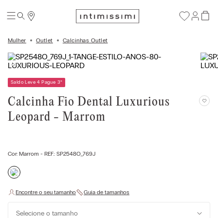
Mulher
Outlet
Calcinhas Outlet
Saldo Leve 4 Pague 3
*
Calcinha Fio Dental Luxurious
Leopard - Marrom
Cor:
Marrom
- REF.:
SP2548O_769J
Selecione o tamanho