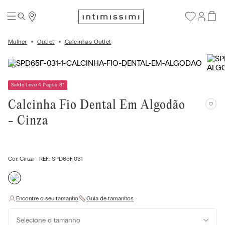
Mulher
Outlet
Calcinhas Outlet
Saldo Leve 4 Pague 3
*
Calcinha Fio Dental Em Algodão
- Cinza
Cor:
Cinza
- REF.:
SPD65F_031
Selecione o tamanho