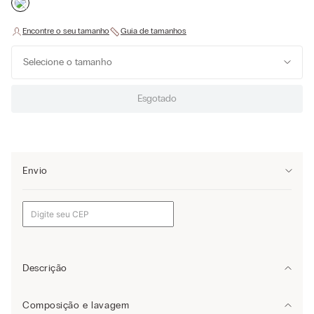
Selecione o tamanho
Esgotado
Envio
Descrição
Descubra a elegância atemporal da calcinha brasileira em renda.
Composição e lavagem
Confeccionada em renda de alta qualidade, com toque elástico e