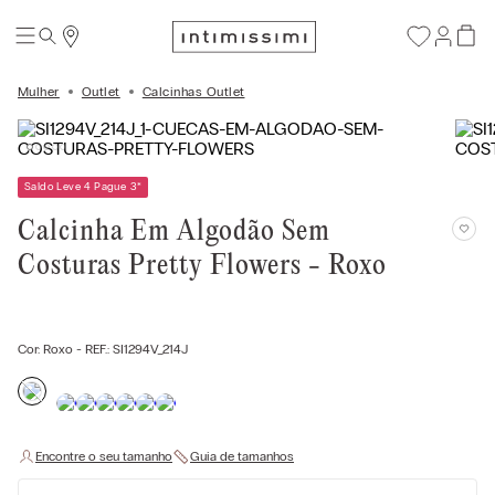
Mulher
Outlet
Calcinhas Outlet
Saldo Leve 4 Pague 3
*
Calcinha Em Algodão Sem
Costuras Pretty Flowers - Roxo
Cor:
Roxo
- REF.:
SI1294V_214J