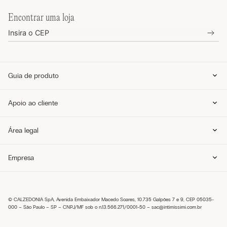
Encontrar uma loja
Guia de produto
Guia de tamanhos
Apoio ao cliente
Guia de modelos
Guia de Tecidos
Cuidados com o produto
Telefone e WhatsApp (11) 4765-3745
Área legal
Envie um e-mail pelo formulário
Meus pedidos
Perguntas frequentes
Política de privacidade
Empresa
Entregas
Política de cookies
Trocas e Devoluções
Envie um e-mail pelo formulário
Pagamentos
Condições de venda
Sobre nós
Política de troca
Seja um franqueado
Trabalhe conosco
© CALZEDONIA SpA, Avenida Embaixador Macedo Soares, 10.735 Galpões 7 e 9, CEP 05035-
Encontre uma loja
000 – São Paulo – SP – CNPJ/MF sob o n.13.566.271/0001-50 –
sac@intimissimi.com.br