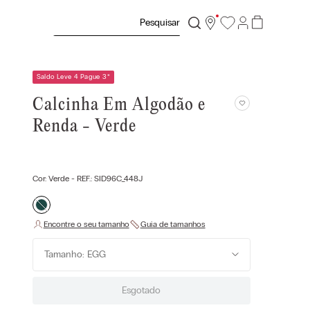
Pesquisar
Saldo Leve 4 Pague 3
*
Calcinha Em Algodão e
Renda - Verde
Cor:
Verde
- REF.:
SID96C_448J
Tamanho: EGG
Esgotado