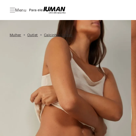
Menu
Para ele:
Mulher
Outlet
Calcinhas Outlet