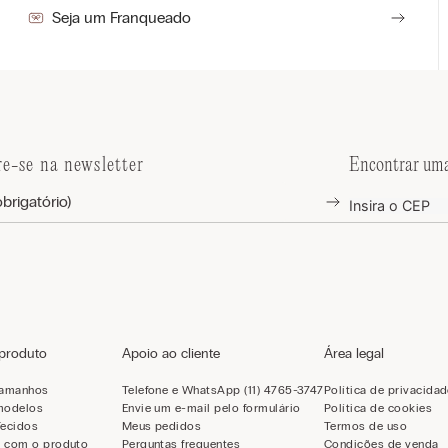
Seja um Franqueado
re-se na newsletter
Encontrar uma
 produto
Apoio ao cliente
Área legal
tamanhos
Telefone e WhatsApp (11) 4765-3747
Política de privacida
modelos
Envie um e-mail pelo formulário
Política de cookies
Tecidos
Meus pedidos
Termos de uso
 com o produto
Perguntas frequentes
Condições de venda