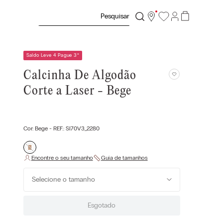
Pesquisar
Saldo Leve 4 Pague 3
*
Calcinha De Algodão
Corte a Laser - Bege
Cor:
Bege
- REF.:
SI70V3_2280
Selecione o tamanho
Esgotado