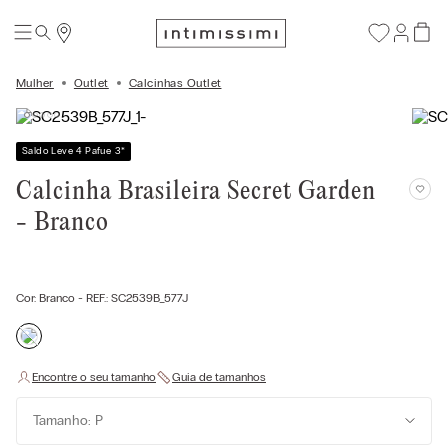
Mulher
Outlet
Calcinhas Outlet
Saldo Leve 4 Pafue 3
*
Calcinha Brasileira Secret Garden
- Branco
Cor:
Branco
- REF.:
SC2539B_577J
Tamanho: P