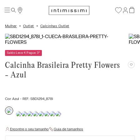
Mulher
Outlet
Calcinhas Outlet
Saldo Leve 4 Pague 3
*
Calcinha Brasileira Pretty Flowers
- Azul
Cor:
Azul
- REF.:
SBD1294_878I