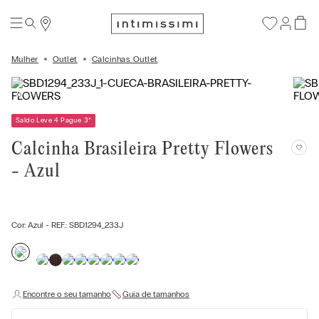
Mulher
Outlet
Calcinhas Outlet
Saldo Leve 4 Pague 3
*
Calcinha Brasileira Pretty Flowers
- Azul
Cor:
Azul
- REF.:
SBD1294_233J