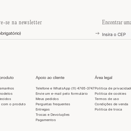
re-se na newsletter
Encontrar uma
 produto
Apoio ao cliente
Área legal
tamanhos
Telefone e WhatsApp (11) 4765-3747
Política de privacida
modelos
Envie um e-mail pelo formulário
Política de cookies
Tecidos
Meus pedidos
Termos de uso
 com o produto
Perguntas frequentes
Condições de venda
Entregas
Política de troca
Trocas e Devoluções
Pagamentos