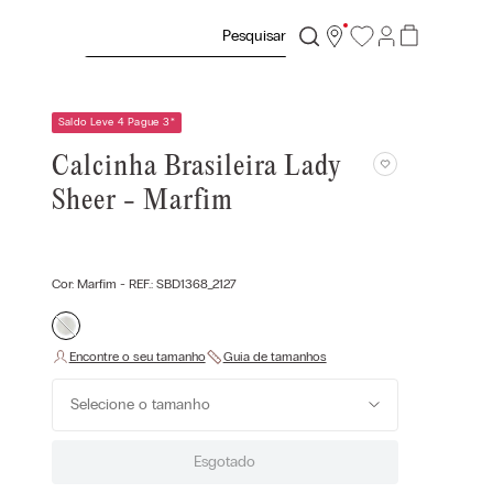
Pesquisar
Saldo Leve 4 Pague 3
*
Calcinha Brasileira Lady
Sheer - Marfim
Cor:
Marfim
- REF.:
SBD1368_2127
Selecione o tamanho
Esgotado