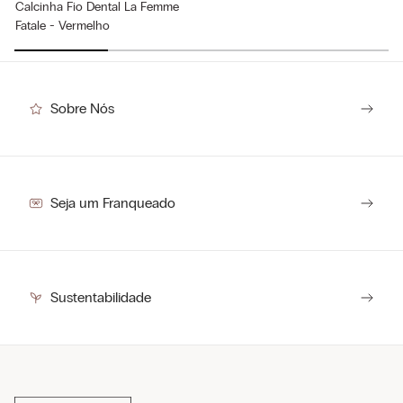
Calcinha Fio Dental La Femme
Fatale - Vermelho
R$
59
,
50
(-
50%
)
R$
119
,
00
Sobre Nós
Seja um Franqueado
Sustentabilidade