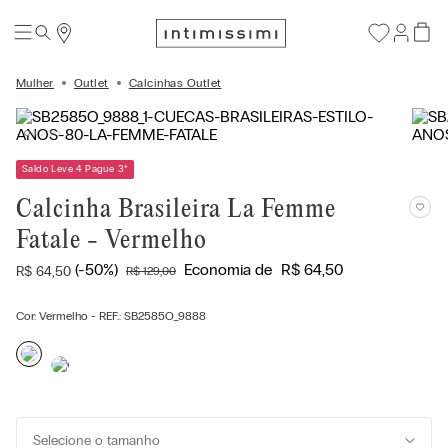
Mulher
Outlet
Calcinhas Outlet
Saldo Leve 4 Pague 3
*
Calcinha Brasileira La Femme
Fatale - Vermelho
(-
50%
)
Economia de
R$
64
,
50
R$
64
,
50
R$
129
,
00
Cor:
Vermelho
- REF.:
SB2585O_9888
Selecione o tamanho