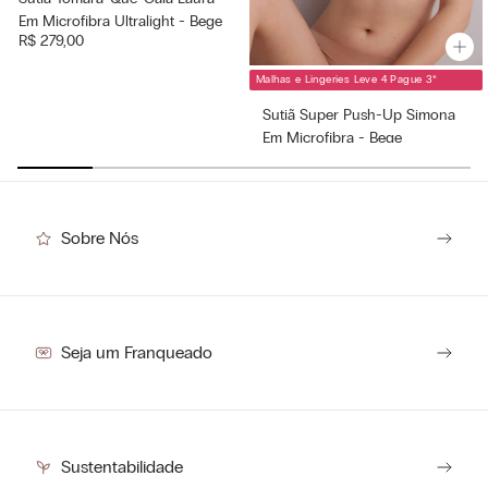
Em Microfibra Ultralight - Bege
R$
279
,
00
Malhas e Lingeries Leve 4 Pague 3
*
Sutiã Super Push-Up Simona
Em Microfibra - Bege
R$
249
,
00
Sobre Nós
Seja um Franqueado
Sustentabilidade