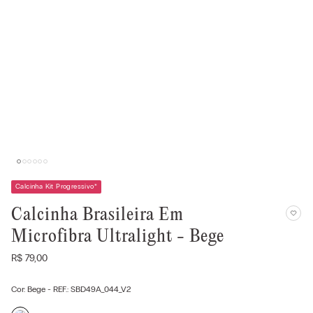
Calcinha Kit Progressivo
*
Calcinha Brasileira Em
Microfibra Ultralight - Bege
R$
79
,
00
Cor:
Bege
- REF.:
SBD49A_044_V2