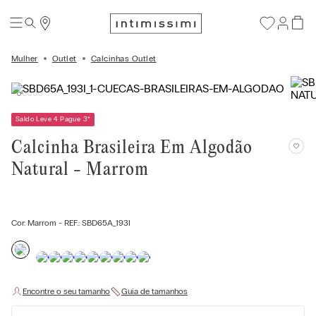
Mulher
Outlet
Calcinhas Outlet
Saldo Leve 4 Pague 3
*
Calcinha Brasileira Em Algodão
Natural - Marrom
Cor:
Marrom
- REF.:
SBD65A_193I