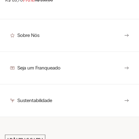
R$
89
,
70
(-
70%
)
R$
299
,
00
Sobre Nós
Seja um Franqueado
Sustentabilidade