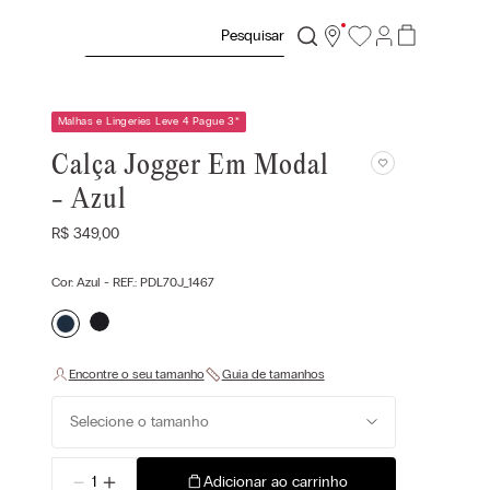
Pesquisar
Malhas e Lingeries Leve 4 Pague 3
*
Calça Jogger Em Modal
- Azul
R$
349
,
00
Cor:
Azul
- REF.:
PDL70J_1467
Selecione o tamanho
－
＋
Adicionar ao carrinho